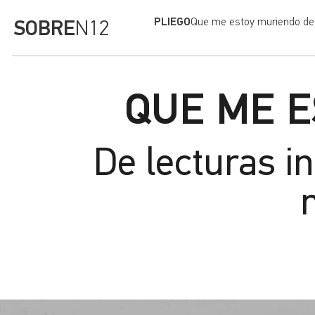
PLIEGO
Que me estoy muriendo de a
SOBRE
N12
QUE ME 
De lecturas i