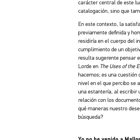
carácter central de este l
catalogación, sino que tamb
En este contexto, la satisf
previamente definida y hom
residiría en el cuerpo del
cumplimiento de un objetiv
resulta sugerente pensar en
Lorde
en
The Uses of the E
hacemos; es una cuestión 
nivel en el que percibo se 
una estantería, al escribi
relación con los documento
qué maneras nuestro deseo
búsqueda?
Yo no he venido a Mallo