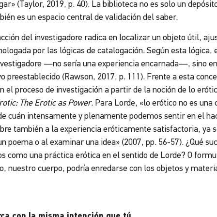
ugar
»
(Taylor, 2019, p. 40). La biblioteca no es solo un depósito
ién es un espacio central de validación del saber.
acción del investigadore radica en localizar un objeto útil, a
ologada por las lógicas de catalogación. Según esta lógica, e
 investigadore —no sería una experiencia encarnada—, sino en
o preestablecido (Rawson, 2017, p. 111). Frente a esta conc
 el proceso de investigación a partir de la noción de lo erót
rotic: The Erotic as Power
. Para Lorde, «lo erótico no es una 
de cuán intensamente y plenamente podemos sentir en el ha
abre también a la experiencia eróticamente satisfactoria, ya se
r un poema o al examinar una idea» (2007, pp. 56-57). ¿Qué s
s como una práctica erótica en el sentido de Lorde? O form
, nuestro cuerpo, podría enredarse con los objetos y materi
rca con la misma intención que tú