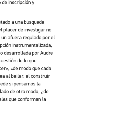
 de inscripción y
justado a una búsqueda
l placer de investigar no
 un afuera regulado por el
epción instrumentalizada,
ico desarrollada por Audre
cuestión de lo que
cer
»
,
«
de modo que cada
a al bailar, al construir
ucede si pensamos la
ulado de otro modo, ¿de
ales que conforman la