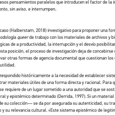
 esos pensamientos paralelos que introducen el factor de la i
nto, sin aviso, e interrumpen.
racaso (Halberstam, 2018) investigativo para proponer una fo
todología
queer
de trabajo con los materiales de archivos y bi
gicas de a productividad, la interrupción y el desvío posibili
esta posición, el proceso de investigación deja de concebir
tivar otras formas de agencia documental que cuestionan los 
utilidad.
a respondido históricamente a la necesidad de establecer sist
trar materiales útiles de una forma directa y racional. Para q
 se requiere de un lugar sometido a una autoridad que se sos
ural y epistémico determinado (Derrida, 1997). Si un materia
de su colección— se da por asegurada su autenticidad, su tr
 y su relevancia cultural.
«
Este sistema epistémico de legiti