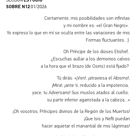
SECCIÓN
ESTUDIO
SOBRE N12
01/2026
Ciertamente, mis posibilidades son infinitas
y mi nombre es: «el Gran Negro».
Yo expreso lo que en mí se oculta entre las variaciones de mis
Formas fluctuantes…]
Oh Príncipe de los dioses Etishef,
¿Escuchas aullar a los demonios calvos
a la hora que el brazo (de Osiris) está fijado?
Tú dirás: «¡Ven!, ¡atraviesa el Abismo!,
¡Mira!, ¡ante ti, reducido a la impotencia,
yace, tu Adversario! Sus muslos atados al cuello;
su parte inferior agarrotada a la cabeza…»
¡Oh vosotros, Príncipes divinos de la Región de los Muertos!
¡Que Isis y Nefti puedan
hacer aquietar el manantial de mis lágrimas!