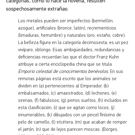
categorías, como lo hace la novena, resulten
sospechosamente extrañas:
Los metales pueden ser imperfectos (bermellón,
azogue), artificiales (bronce, latón), recrementicios
(limaduras, herrumbre) y naturales (oro, estaño, cobre).
La belleza figura en la categoría decimosexta; es un pez
vivíparo, oblongo. Esas ambigüedades, redundancias y
deficiencias recuerdan las que el doctor Franz Kuhn
atribuye a cierta enciclopedia china que se titula
Emporio celestial de conocimientos benévolos
. En sus
remotas páginas está escrito que los animales se
dividen en (a) pertenecientes al Emperador, (b)
embalsamados, (c) amaestrados, (d) lechones, (e)
sirenas, (f) fabulosos, (g) perros sueltos, (h) incluidos en
esta clasificación, (i) que se agitan como locos, (j)
innumerables, (k) dibujados con un pincel finísimo de
pelo de camello, (l) etcétera, (m) que acaban de romper
el jarrón, (n) que de lejos parecen moscas. (Borges,