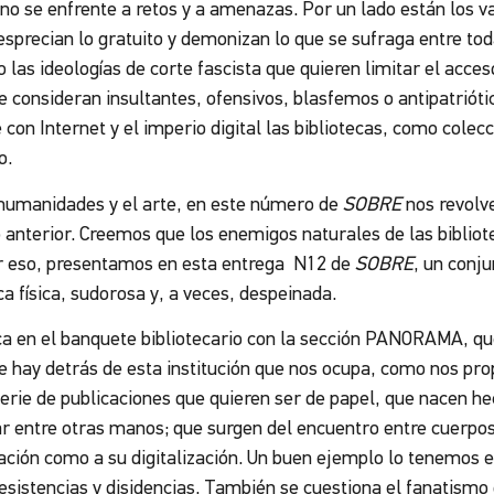
, no se enfrente a retos y a amenazas. Por un lado están los v
sprecian lo gratuito y demonizan lo que se sufraga entre tod
las ideologías de corte fascista que quieren limitar el acces
 consideran insultantes, ofensivos, blasfemos o antipatriótic
 con Internet y el imperio digital las bibliotecas, como colecc
o.
 humanidades y el arte, en este número de
SOBRE
nos revolv
 anterior. Creemos que los enemigos naturales de las biblio
r eso, presentamos en esta entrega N12 de
SOBRE
, un conju
a física, sudorosa y, a veces, despeinada.
a en el banquete bibliotecario con la sección PANORAMA, que
ue hay detrás de esta institución que nos ocupa, como nos pr
erie de publicaciones que quieren ser de papel, que nacen h
r entre otras manos; que surgen del encuentro entre cuerpos
ación como a su digitalización. Un buen ejemplo lo tenemos en
esistencias y disidencias. También se cuestiona el fanatismo 