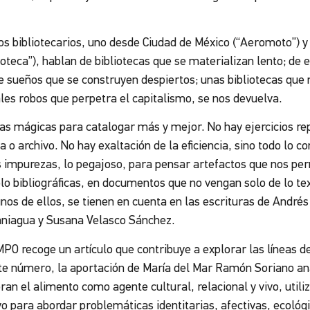
 bibliotecarios, uno desde Ciudad de México (“Aeromoto”) y
ioteca”), hablan de bibliotecas que se materializan lento; de
e sueños que se construyen despiertos; unas bibliotecas que 
ales robos que perpetra el capitalismo, se nos devuelva.
 mágicas para catalogar más y mejor. No hay ejercicios repl
a o archivo. No hay exaltación de la eficiencia, sino todo lo c
as impurezas, lo pegajoso, para pensar artefactos que nos pe
o bibliográficas, en documentos que no vengan solo de lo textu
os de ellos, se tienen en cuenta en las escrituras de Andrés 
niagua y Susana Velasco Sánchez.
PO recoge un artículo que contribuye a explorar las líneas d
ste número, la aportación de María del Mar Ramón Soriano a
oran el alimento como agente cultural, relacional y vivo, uti
vo para abordar problemáticas identitarias, afectivas, ecoló