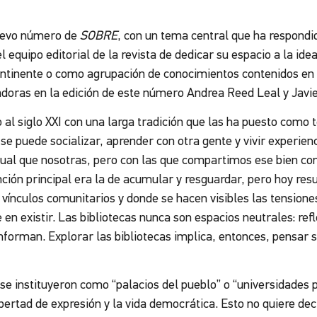
uevo número de
SOBRE
, con un tema central que ha respondi
equipo editorial de la revista de dedicar su espacio a la ide
continente o como agrupación de conocimientos contenidos en
oras en la edición de este número
Andrea Reed Leal y Javie
 al siglo XXI con una larga tradición que las ha puesto como t
 se puede socializar, aprender con otra gente y vivir experie
ual que nosotras, pero con las que compartimos ese bien c
ción principal era la de acumular y resguardar, pero hoy res
vínculos comunitarios y donde se hacen visibles las tensiones
 en existir. Las bibliotecas nunca son espacios neutrales: refl
nforman. Explorar las bibliotecas implica, entonces, pensar s
o se instituyeron como “palacios del pueblo” o “universidades
ibertad de expresión y la vida democrática. Esto no quiere dec