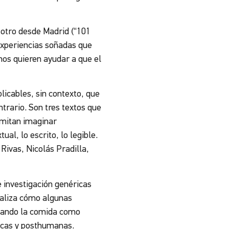
 otro desde Madrid (“101
 experiencias soñadas que
nos quieren ayudar a que el
icables, sin contexto, que
ontrario. Son tres textos que
rmitan imaginar
al, lo escrito, lo legible.
Rivas, Nicolás Pradilla,
e investigación genéricas
naliza cómo algunas
lizando la comida como
gicas y posthumanas.