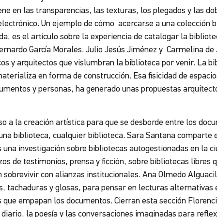
ne en las transparencias, las texturas, los plegados y las do
 electrónico. Un ejemplo de cómo acercarse a una colección bi
a, es el artículo sobre la experiencia de catalogar la bibliote
rnardo García Morales. Julio Jesús Jiménez y Carmelina de 
cos y arquitectos que vislumbran la biblioteca por venir. La bi
aterializa en forma de construcción. Esa fisicidad de espacio
cumentos y personas, ha generado unas propuestas arquitectó
.
a la creación artística para que se desborde entre los docum
na biblioteca, cualquier biblioteca. Sara Santana comparte e
una investigación sobre bibliotecas autogestionadas en la c
zos de testimonios, prensa y ficción, sobre bibliotecas libre
n sobrevivir con alianzas institucionales. Ana Olmedo Alguacil 
as, tachaduras y glosas, para pensar en lecturas alternativas e
s que empapan los documentos. Cierran esta sección Florencia
diario, la poesía y las conversaciones imaginadas para reflexi