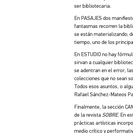
ser bibliotecaria.
En PASAJES dos manifiestos
fantasmas recorren la bibl
se están materializando; d
tiempo, uno de los princip
En ESTUDIO no hay fórmulas
sirvan a cualquier bibliotec
se adentran en el error, l
colecciones que no sean sol
Todos esos asuntos, o algun
Rafael Sánchez-Mateos Pa
Finalmente, la sección CAM
de la revista
SOBRE
. En e
prácticas artísticas incorp
medio crítico y performati